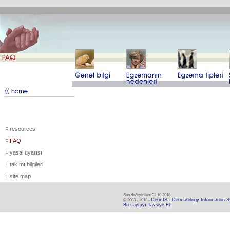
resources
FAQ
yasal uyarısı
takımı bilgileri
site map
Son değiştirilen: 02.10.2018
DermIS - Dermatology Information 
© 2003 - 2018 -
Bu sayfayı Tavsiye Et!